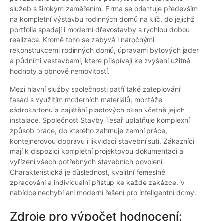
služeb s širokým zaměřením. Firma se orientuje především
na kompletní výstavbu rodinných domů na klíč, do jejichž
portfolia spadají i moderní dřevostavby s rychlou dobou
realizace. Kromě toho se zabývá i náročnými
rekonstrukcemi rodinných domů, úpravami bytových jader
a půdními vestavbami, které přispívají ke zvýšení užitné
hodnoty a obnově nemovitostí.
Mezi hlavní služby společnosti patří také zateplování
fasád s využitím moderních materiálů, montáže
sádrokartonu a zajištění plastových oken včetně jejich
instalace. Společnost Stavby Tesař uplatňuje komplexní
způsob práce, do kterého zahrnuje zemní práce,
kontejnerovou dopravu i likvidaci stavební suti. Zákazníci
mají k dispozici kompletní projektovou dokumentaci a
vyřízení všech potřebných stavebních povolení.
Charakteristická je důslednost, kvalitní řemeslné
zpracování a individuální přístup ke každé zakázce. V
nabídce nechybí ani moderní řešení pro inteligentní domy.
Zdroje pro výpočet hodnocení: