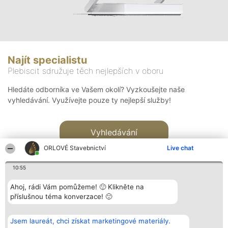
Najít specialistu
Plebiscit sdružuje těch nejlepších v oboru
Hledáte odborníka ve Vašem okolí? Vyzkoušejte naše
vyhledávání. Využívejte pouze ty nejlepší služby!
Vyhledávání
ORLOVÉ Stavebnictví
Live chat
10:55
Ahoj, rádi Vám pomůžeme! 🙂 Klikněte na
příslušnou téma konverzace! 🙂
Organizátor hlasování
Plebiscyt
Kontakt
Bright Side Solutions sp. z o.
Vítězové
Kontakt
Jsem laureát, chci získat marketingové materiály.
o. sp. k.
Seznam všech