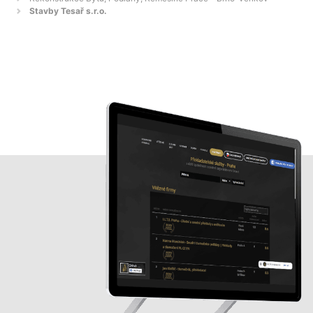
Stavby Tesař s.r.o.