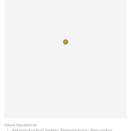
Orlové Stavebnictví
Rekonstrukce Bytů, Podlahy, Řemeslné Práce - Brno-venkov