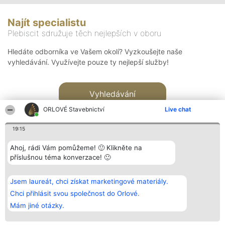
Najít specialistu
Plebiscit sdružuje těch nejlepších v oboru
Hledáte odborníka ve Vašem okolí? Vyzkoušejte naše
vyhledávání. Využívejte pouze ty nejlepší služby!
Vyhledávání
ORLOVÉ Stavebnictví
Live chat
19:15
Ahoj, rádi Vám pomůžeme! 🙂 Klikněte na
příslušnou téma konverzace! 🙂
Organizátor hlasování
Plebiscyt
Kontakt
Bright Side Solutions sp. z o.
Vítězové
Kontakt
Jsem laureát, chci získat marketingové materiály.
o. sp. k.
Seznam všech
ul. Ruska 22
laureátů
Chci přihlásit svou společnost do Orlové.
Wrocław 50-079
Zásady
Mám jiné otázky.
KRS 0000749100 | Regon
Pravidla
381313360 | NIP 8943132676
Zásady
ochrany