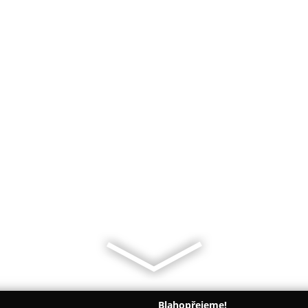
Blahopřejeme!