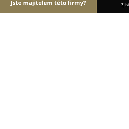
Jste majitelem této firmy?
Zjis
Orlové Stavebnictví
Rekonstrukce Bytů, Podlahy,
Zemní Práce Plucar Libor
8.5
(5)
Jindřichův Hradec, Rodvínov 83, Rodvínov
Zobrazit telefonní číslo