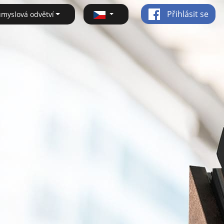
Přihlásit se
ůmyslová odvětví