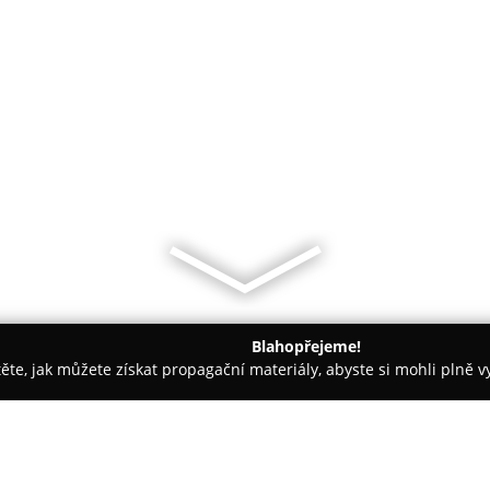
Blahopřejeme!
těte, jak můžete získat propagační materiály, abyste si mohli plně 
, Řemeslné Práce - Olomouc
DH okna s.r.o.