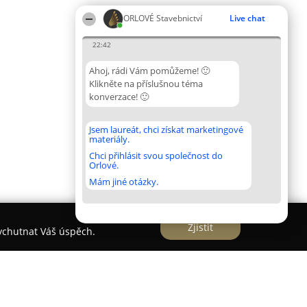
ORLOVÉ Stavebnictví
Live chat
22:42
Ahoj, rádi Vám pomůžeme! 🙂
Klikněte na příslušnou téma
konverzace! 🙂
Jsem laureát, chci získat marketingové
materiály.
Chci přihlásit svou společnost do
Orlové.
Mám jiné otázky.
Zjistit
vychutnat Váš úspěch.