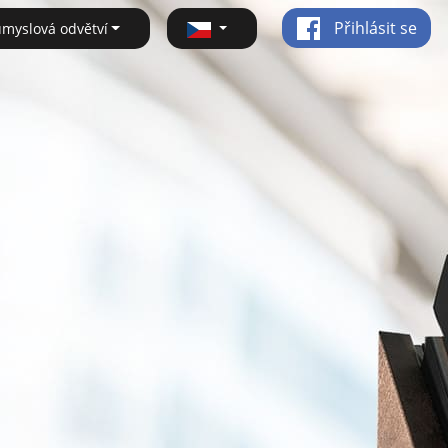
Přihlásit se
ůmyslová odvětví