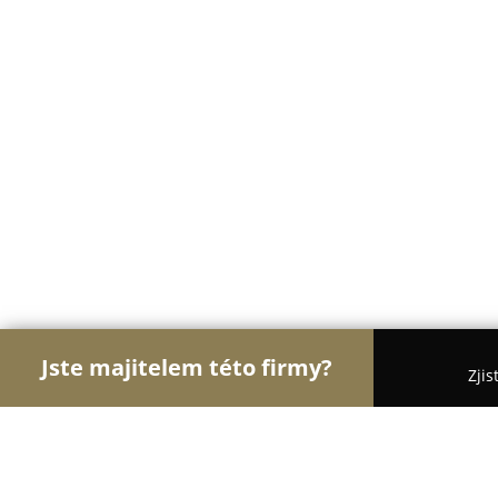
Jste majitelem této firmy?
Zjis
Orlové Stavebnictví
Rekonstrukce Bytů, Podlahy