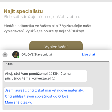
Najít specialistu
Plebiscit sdružuje těch nejlepších v oboru
Hledáte odborníka ve Vašem okolí? Vyzkoušejte naše
vyhledávání. Využívejte pouze ty nejlepší služby!
Vyhledávání
ORLOVÉ Stavebnictví
Live chat
14:10
Ahoj, rádi Vám pomůžeme! 🙂 Klikněte na
příslušnou téma konverzace! 🙂
Organizátor hlasování
Plebiscyt
Kontakt
Bright Side Solutions sp. z o.
Vítězové
Kontakt
Jsem laureát, chci získat marketingové materiály.
o. sp. k.
Seznam všech
ul. Ruska 22
laureátů
Chci přihlásit svou společnost do Orlové.
Wrocław 50-079
Zásady
Mám jiné otázky.
KRS 0000749100 | Regon
Pravidla
381313360 | NIP 8943132676
Zásady
ochrany