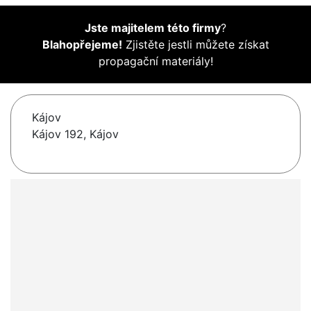
Jste majitelem této firmy
?
Blahopřejeme!
Zjistěte jestli můžete získat
propagační materiály!
Kájov
Kájov 192, Kájov