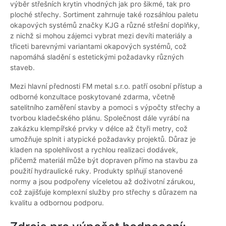
výběr střešních krytin vhodných jak pro šikmé, tak pro
ploché střechy. Sortiment zahrnuje také rozsáhlou paletu
okapových systémů značky KJG a různé střešní doplňky,
z nichž si mohou zájemci vybrat mezi devíti materiály a
třiceti barevnými variantami okapových systémů, což
napomáhá sladění s estetickými požadavky různých
staveb.
Mezi hlavní přednosti FM metal s.r.o. patří osobní přístup a
odborné konzultace poskytované zdarma, včetně
satelitního zaměření stavby a pomoci s výpočty střechy a
tvorbou kladečského plánu. Společnost dále vyrábí na
zakázku klempířské prvky v délce až čtyři metry, což
umožňuje splnit i atypické požadavky projektů. Důraz je
kladen na spolehlivost a rychlou realizaci dodávek,
přičemž materiál může být dopraven přímo na stavbu za
použití hydraulické ruky. Produkty splňují stanovené
normy a jsou podpořeny víceletou až doživotní zárukou,
což zajišťuje komplexní služby pro střechy s důrazem na
kvalitu a odbornou podporu.