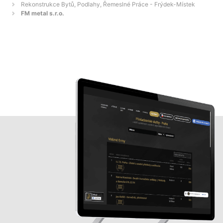
Rekonstrukce Bytů, Podlahy, Řemeslné Práce - Frýdek-Místek
FM metal s.r.o.