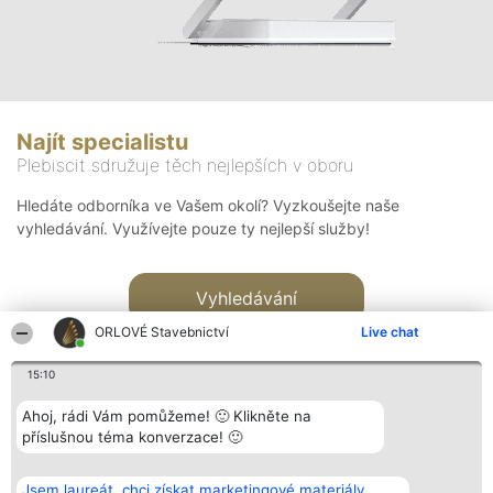
Najít specialistu
Plebiscit sdružuje těch nejlepších v oboru
Hledáte odborníka ve Vašem okolí? Vyzkoušejte naše
vyhledávání. Využívejte pouze ty nejlepší služby!
Vyhledávání
ORLOVÉ Stavebnictví
Live chat
15:10
Ahoj, rádi Vám pomůžeme! 🙂 Klikněte na
příslušnou téma konverzace! 🙂
Organizátor hlasování
Plebiscyt
Kontakt
Bright Side Solutions sp. z o.
Vítězové
Kontakt
Jsem laureát, chci získat marketingové materiály.
o. sp. k.
Seznam všech