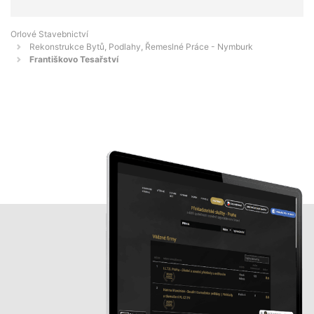
Orlové Stavebnictví
Rekonstrukce Bytů, Podlahy, Řemeslné Práce - Nymburk
Františkovo Tesařství