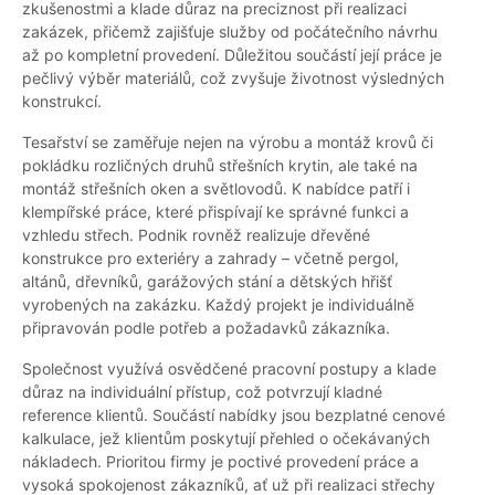
zkušenostmi a klade důraz na preciznost při realizaci
zakázek, přičemž zajišťuje služby od počátečního návrhu
až po kompletní provedení. Důležitou součástí její práce je
pečlivý výběr materiálů, což zvyšuje životnost výsledných
konstrukcí.
Tesařství se zaměřuje nejen na výrobu a montáž krovů či
pokládku rozličných druhů střešních krytin, ale také na
montáž střešních oken a světlovodů. K nabídce patří i
klempířské práce, které přispívají ke správné funkci a
vzhledu střech. Podnik rovněž realizuje dřevěné
konstrukce pro exteriéry a zahrady – včetně pergol,
altánů, dřevníků, garážových stání a dětských hřišť
vyrobených na zakázku. Každý projekt je individuálně
připravován podle potřeb a požadavků zákazníka.
Společnost využívá osvědčené pracovní postupy a klade
důraz na individuální přístup, což potvrzují kladné
reference klientů. Součástí nabídky jsou bezplatné cenové
kalkulace, jež klientům poskytují přehled o očekávaných
nákladech. Prioritou firmy je poctivé provedení práce a
vysoká spokojenost zákazníků, ať už při realizaci střechy