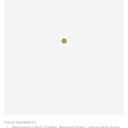
Orlové Stavebnictví
Rekonstrukce Bytů, Podlahy, Řemeslné Práce - Hlavní město Praha