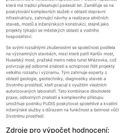
která má tradici přesahující padesát let. Zaměřuje se na
poskytování komplexních služeb v oblasti dopravní
infrastruktury, zahrnující návrhy a realizace silničních
staveb, mostů a inženýrských konstrukcí, stejně jako
projekty týkající se městských oblastí a vodního
hospodářství.
Se svými rozsáhlými zkušenostmi se společnost podílela
na významných stavbách, mezi které patří Karlův most,
Nuselský most, pražské metro nebo tunel Mrázovka, což
potvrzuje její odborné znalosti a schopnost řídit projekty
velkého rozsahu i významu. Tým zahrnuje experty z
oblastí geologie, geotechniky, diagnostiky staveb a
životního prostředí, kteří pracují s využitím vlastních
autorizovaných laboratoří. Tato kombinace dlouholeté
praxe, odborných znalostí a komplexního přístupu
umožňuje podniku PUDIS poskytovat spolehlivé a kvalitní
inženýrské služby s důrazem na funkčnost a šetrnost vůči
životnímu prostředí.
Zdroje pro výpočet hodnocení: