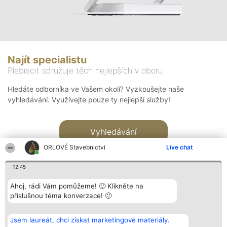
Najít specialistu
Plebiscit sdružuje těch nejlepších v oboru
Hledáte odborníka ve Vašem okolí? Vyzkoušejte naše
vyhledávání. Využívejte pouze ty nejlepší služby!
Vyhledávání
ORLOVÉ Stavebnictví
Live chat
12:45
Ahoj, rádi Vám pomůžeme! 🙂 Klikněte na
příslušnou téma konverzace! 🙂
Organizátor hlasování
Plebiscyt
Kontakt
Bright Side Solutions sp. z o.
Vítězové
Kontakt
Jsem laureát, chci získat marketingové materiály.
o. sp. k.
Seznam všech