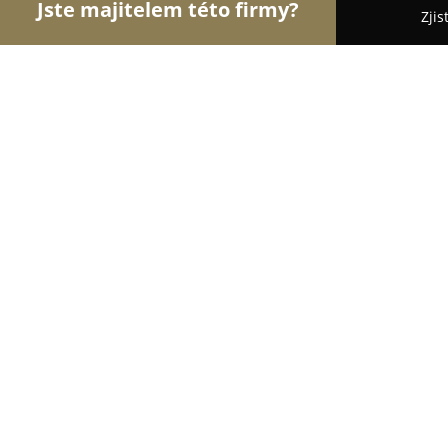
Jste majitelem této firmy?
Zjis
Orlové Stavebnictví
Rekonstrukce Bytů, Podlahy
RENOS
9.6
(40)
Hlinsko, 53901 Hlinsko, Czech Republic
Zobrazit telefonní číslo