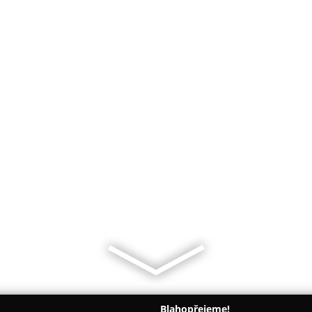
Blahopřejeme!