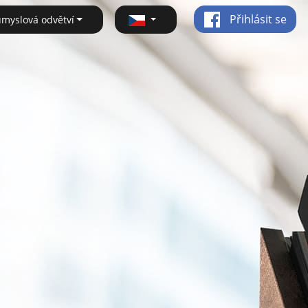
Přihlásit se
ůmyslová odvětví