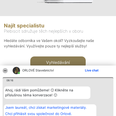
Najít specialistu
Plebiscit sdružuje těch nejlepších v oboru
Hledáte odborníka ve Vašem okolí? Vyzkoušejte naše
vyhledávání. Využívejte pouze ty nejlepší služby!
Vyhledávání
ORLOVÉ Stavebnictví
Live chat
06:16
Ahoj, rádi Vám pomůžeme! 🙂 Klikněte na
příslušnou téma konverzace! 🙂
Organizátor hlasování
Plebiscyt
Kontakt
Bright Side Solutions sp. z o.
Vítězové
Kontakt
Jsem laureát, chci získat marketingové materiály.
o. sp. k.
Seznam všech
ul. Ruska 22
laureátů
Chci přihlásit svou společnost do Orlové.
Wrocław 50-079
Zásady