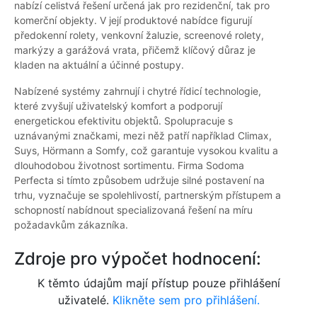
nabízí celistvá řešení určená jak pro rezidenční, tak pro
komerční objekty. V její produktové nabídce figurují
předokenní rolety, venkovní žaluzie, screenové rolety,
markýzy a garážová vrata, přičemž klíčový důraz je
kladen na aktuální a účinné postupy.
Nabízené systémy zahrnují i chytré řídicí technologie,
které zvyšují uživatelský komfort a podporují
energetickou efektivitu objektů. Spolupracuje s
uznávanými značkami, mezi něž patří například Climax,
Suys, Hörmann a Somfy, což garantuje vysokou kvalitu a
dlouhodobou životnost sortimentu. Firma Sodoma
Perfecta si tímto způsobem udržuje silné postavení na
trhu, vyznačuje se spolehlivostí, partnerským přístupem a
schopností nabídnout specializovaná řešení na míru
požadavkům zákazníka.
Zdroje pro výpočet hodnocení:
K těmto údajům mají přístup pouze přihlášení
uživatelé.
Klikněte sem pro přihlášení.