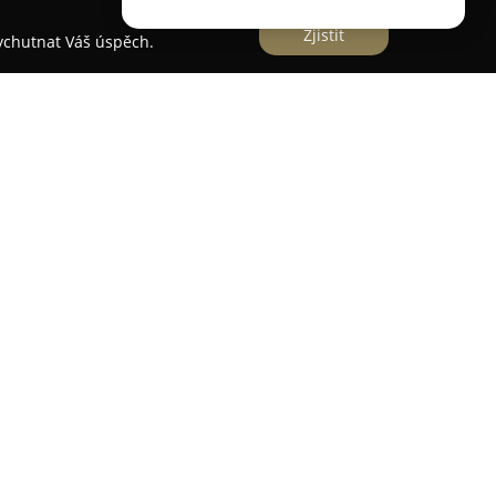
Zjistit
vychutnat Váš úspěch.
hy a izolace
í v Rychnově nad Kněžnou, která se specializuje
střech, stavebnin a izolačních materiálů. Ve
ment střešních krytin od renomovaných výrobců,
ramac, Tondach, Lindab, Prefa, Cembrit, KM Beta a
ž střešní okna od firem VELUX, FAKRO, Roto a
u tepelné a hydroizolační materiály, mezi nimiž
systémy zaměřené na zajištění maximální
. Firma dodává také plné příslušenství pro
é systémy a bohatý výběr polykarbonátových