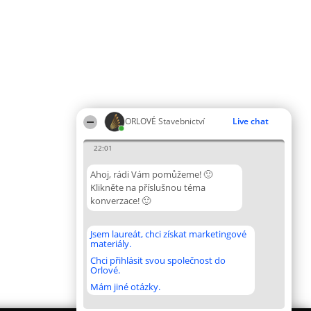
ORLOVÉ Stavebnictví
Live chat
22:01
Ahoj, rádi Vám pomůžeme! 🙂
Klikněte na příslušnou téma
konverzace! 🙂
Jsem laureát, chci získat marketingové
materiály.
Chci přihlásit svou společnost do
Orlové.
Mám jiné otázky.