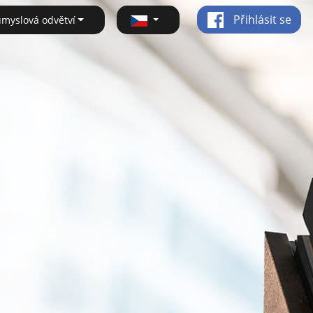
Přihlásit se
ůmyslová odvětví