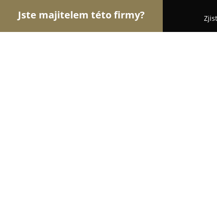
Jste majitelem této firmy?
Zjis
Orlové Stavebnictví
Rekonstrukce Bytů, Podlahy
Stalak - vše pro střechy a izolace
9
(45)
Rychnov nad Kněžnou, Jámy 2
Zobrazit telefonní číslo