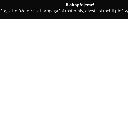
Blahopřejeme!
těte, jak můžete získat propagační materiály, abyste si mohli plně 
, Řemeslné Práce - Rychnov nad Kněžnou
Stalak - vše pro střec
O společnosti:
Stalak
je významná firma sídlíc
na komplexní dodávky v oblasti 
svém portfoliu má široký sorti
mezi které patří značky jako B
Zobrazit více >>
Besk. Sortiment zahrnuje rovně
Dakea.
Důležitou součástí nabídky jso
nechybí moderní nadkrokevní 
energetické úspornosti objektů
klempíře, střešní latě, okapov