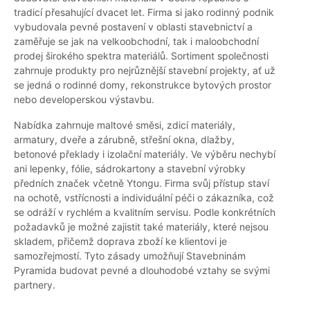
tradicí přesahující dvacet let. Firma si jako rodinný podnik
vybudovala pevné postavení v oblasti stavebnictví a
zaměřuje se jak na velkoobchodní, tak i maloobchodní
prodej širokého spektra materiálů. Sortiment společnosti
zahrnuje produkty pro nejrůznější stavební projekty, ať už
se jedná o rodinné domy, rekonstrukce bytových prostor
nebo developerskou výstavbu.
Nabídka zahrnuje maltové směsi, zdicí materiály,
armatury, dveře a zárubně, střešní okna, dlažby,
betonové překlady i izolační materiály. Ve výběru nechybí
ani lepenky, fólie, sádrokartony a stavební výrobky
předních značek včetně Ytongu. Firma svůj přístup staví
na ochotě, vstřícnosti a individuální péči o zákazníka, což
se odráží v rychlém a kvalitním servisu. Podle konkrétních
požadavků je možné zajistit také materiály, které nejsou
skladem, přičemž doprava zboží ke klientovi je
samozřejmostí. Tyto zásady umožňují Stavebninám
Pyramida budovat pevné a dlouhodobé vztahy se svými
partnery.