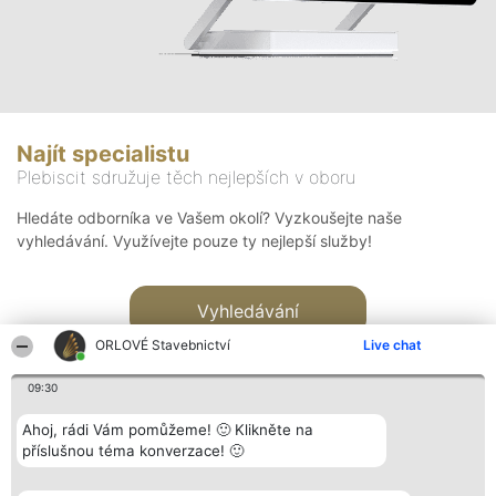
Najít specialistu
Plebiscit sdružuje těch nejlepších v oboru
Hledáte odborníka ve Vašem okolí? Vyzkoušejte naše
vyhledávání. Využívejte pouze ty nejlepší služby!
Vyhledávání
ORLOVÉ Stavebnictví
Live chat
09:30
Ahoj, rádi Vám pomůžeme! 🙂 Klikněte na
příslušnou téma konverzace! 🙂
Organizátor hlasování
Plebiscyt
Kontakt
Bright Side Solutions sp. z o.
Vítězové
Kontakt