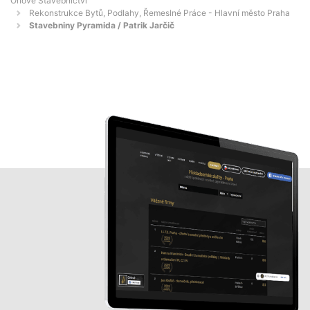
Orlové Stavebnictví
Rekonstrukce Bytů, Podlahy, Řemeslné Práce - Hlavní město Praha
Stavebniny Pyramida / Patrik Jarčič