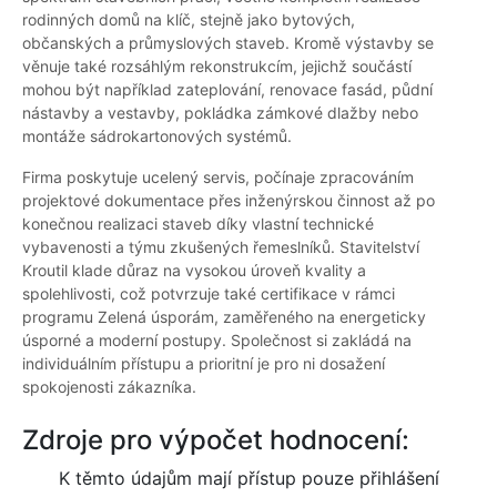
rodinných domů na klíč, stejně jako bytových,
občanských a průmyslových staveb. Kromě výstavby se
věnuje také rozsáhlým rekonstrukcím, jejichž součástí
mohou být například zateplování, renovace fasád, půdní
nástavby a vestavby, pokládka zámkové dlažby nebo
montáže sádrokartonových systémů.
Firma poskytuje ucelený servis, počínaje zpracováním
projektové dokumentace přes inženýrskou činnost až po
konečnou realizaci staveb díky vlastní technické
vybavenosti a týmu zkušených řemeslníků. Stavitelství
Kroutil klade důraz na vysokou úroveň kvality a
spolehlivosti, což potvrzuje také certifikace v rámci
programu Zelená úsporám, zaměřeného na energeticky
úsporné a moderní postupy. Společnost si zakládá na
individuálním přístupu a prioritní je pro ni dosažení
spokojenosti zákazníka.
Zdroje pro výpočet hodnocení:
K těmto údajům mají přístup pouze přihlášení