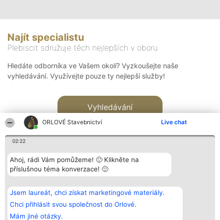
Najít specialistu
Plebiscit sdružuje těch nejlepších v oboru
Hledáte odborníka ve Vašem okolí? Vyzkoušejte naše
vyhledávání. Využívejte pouze ty nejlepší služby!
Vyhledávání
ORLOVÉ Stavebnictví
Live chat
02:22
Ahoj, rádi Vám pomůžeme! 🙂 Klikněte na
příslušnou téma konverzace! 🙂
Organizátor hlasování
Plebiscyt
Kontakt
Bright Side Solutions sp. z o.
Vítězové
Kontakt
Jsem laureát, chci získat marketingové materiály.
o. sp. k.
Seznam všech
ul. Ruska 22
laureátů
Chci přihlásit svou společnost do Orlové.
Wrocław 50-079
Zásady
Mám jiné otázky.
KRS 0000749100 | Regon
Pravidla