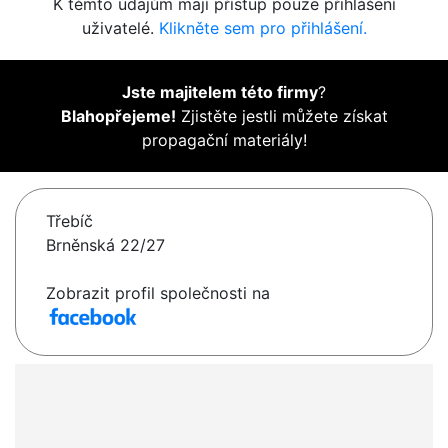
K těmto údajům mají přístup pouze přihlášení
uživatelé.
Klikněte sem pro přihlášení.
Jste majitelem této firmy
?
Blahopřejeme!
Zjistěte jestli můžete získat
propagační materiály!
Třebíč
Brněnská 22/27
Zobrazit profil společnosti na