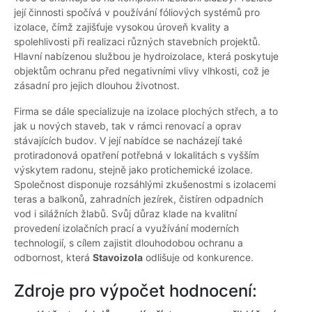
její činnosti spočívá v používání fóliových systémů pro
izolace, čímž zajišťuje vysokou úroveň kvality a
spolehlivosti při realizaci různých stavebních projektů.
Hlavní nabízenou službou je hydroizolace, která poskytuje
objektům ochranu před negativními vlivy vlhkosti, což je
zásadní pro jejich dlouhou životnost.
Firma se dále specializuje na izolace plochých střech, a to
jak u nových staveb, tak v rámci renovací a oprav
stávajících budov. V její nabídce se nacházejí také
protiradonová opatření potřebná v lokalitách s vyšším
výskytem radonu, stejně jako protichemické izolace.
Společnost disponuje rozsáhlými zkušenostmi s izolacemi
teras a balkonů, zahradních jezírek, čistíren odpadních
vod i silážních žlabů. Svůj důraz klade na kvalitní
provedení izolačních prací a využívání moderních
technologií, s cílem zajistit dlouhodobou ochranu a
odbornost, která
Stavoizola
odlišuje od konkurence.
Zdroje pro výpočet hodnocení: