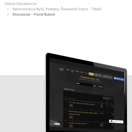
Orlové Stavebnictví
Rekonstrukce Bytů, Podlahy, Řemeslné Práce - Třebíč
Stavoizola - Pavel Bulant