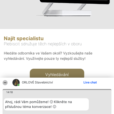
Najít specialistu
Plebiscit sdružuje těch nejlepších v oboru
Hledáte odborníka ve Vašem okolí? Vyzkoušejte naše
vyhledávání. Využívejte pouze ty nejlepší služby!
Vyhledávání
ORLOVÉ Stavebnictví
Live chat
14:18
Ahoj, rádi Vám pomůžeme! 🙂 Klikněte na
příslušnou téma konverzace! 🙂
Organizátor hlasování
Plebiscyt
Kontakt