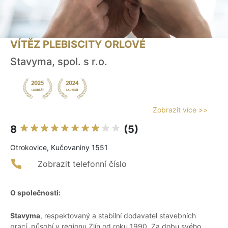
VÍTĚZ PLEBISCITY ORLOVÉ
Stavyma, spol. s r.o.
Zobrazit více >>
8
(5)
Otrokovice, Kučovaniny 1551
Zobrazit telefonní číslo
O společnosti:
Stavyma
, respektovaný a stabilní dodavatel stavebních
prací, působí v regionu Zlín od roku 1990. Za dobu svého