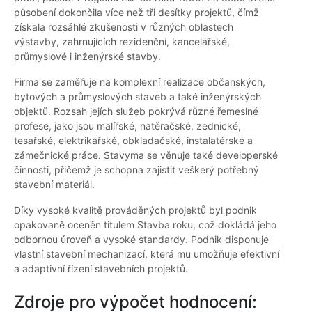
působení dokončila více než tři desítky projektů, čímž
získala rozsáhlé zkušenosti v různých oblastech
výstavby, zahrnujících rezidenční, kancelářské,
průmyslové i inženýrské stavby.
Firma se zaměřuje na komplexní realizace občanských,
bytových a průmyslových staveb a také inženýrských
objektů. Rozsah jejích služeb pokrývá různé řemeslné
profese, jako jsou malířské, natěračské, zednické,
tesařské, elektrikářské, obkladačské, instalatérské a
zámečnické práce. Stavyma se věnuje také developerské
činnosti, přičemž je schopna zajistit veškerý potřebný
stavební materiál.
Díky vysoké kvalitě prováděných projektů byl podnik
opakovaně oceněn titulem Stavba roku, což dokládá jeho
odbornou úroveň a vysoké standardy. Podnik disponuje
vlastní stavební mechanizací, která mu umožňuje efektivní
a adaptivní řízení stavebních projektů.
Zdroje pro výpočet hodnocení: