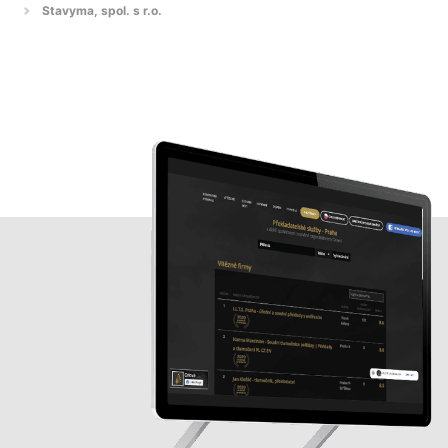
Stavyma, spol. s r.o.