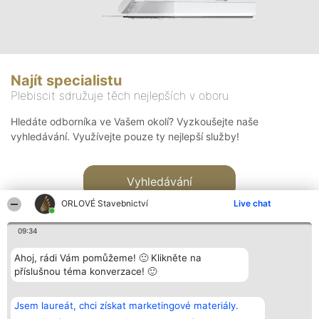
Najít specialistu
Plebiscit sdružuje těch nejlepších v oboru
Hledáte odborníka ve Vašem okolí? Vyzkoušejte naše
vyhledávání. Využívejte pouze ty nejlepší služby!
Vyhledávání
ORLOVÉ Stavebnictví
Live chat
09:34
Ahoj, rádi Vám pomůžeme! 🙂 Klikněte na
příslušnou téma konverzace! 🙂
Organizátor hlasování
Plebiscyt
Kontakt
Bright Side Solutions sp. z o.
Vítězové
Kontakt
Jsem laureát, chci získat marketingové materiály.
o. sp. k.
Seznam všech
ul. Ruska 22
laureátů