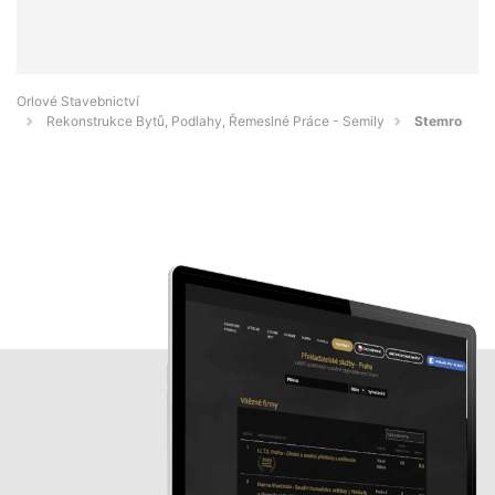
Orlové Stavebnictví
Rekonstrukce Bytů, Podlahy, Řemeslné Práce - Semily
Stemro