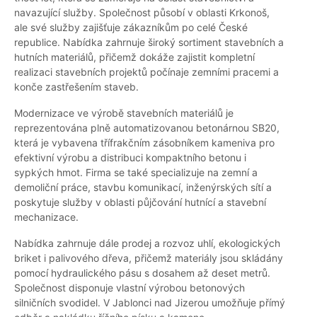
navazující služby. Společnost působí v oblasti Krkonoš,
ale své služby zajišťuje zákazníkům po celé České
republice. Nabídka zahrnuje široký sortiment stavebních a
hutních materiálů, přičemž dokáže zajistit kompletní
realizaci stavebních projektů počínaje zemními pracemi a
konče zastřešením staveb.
Modernizace ve výrobě stavebních materiálů je
reprezentována plně automatizovanou betonárnou SB20,
která je vybavena třífrakčním zásobníkem kameniva pro
efektivní výrobu a distribuci kompaktního betonu i
sypkých hmot. Firma se také specializuje na zemní a
demoliční práce, stavbu komunikací, inženýrských sítí a
poskytuje služby v oblasti půjčování hutnící a stavební
mechanizace.
Nabídka zahrnuje dále prodej a rozvoz uhlí, ekologických
briket i palivového dřeva, přičemž materiály jsou skládány
pomocí hydraulického pásu s dosahem až deset metrů.
Společnost disponuje vlastní výrobou betonových
silničních svodidel. V Jablonci nad Jizerou umožňuje přímý