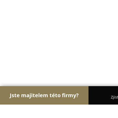
Jste majitelem této firmy?
Zjis
Orlové Stavebnictví
Rekonstrukce Bytů, Podlahy,