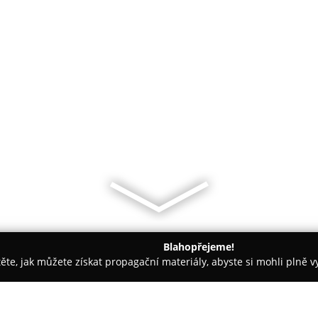
Blahopřejeme!
těte, jak můžete získat propagační materiály, abyste si mohli plně 
 Řemeslné Práce - Trutnov
Strefa s.r.o