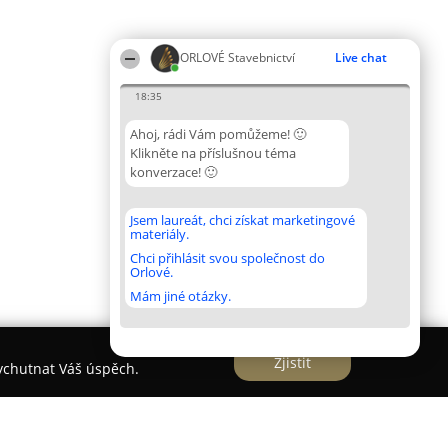
ORLOVÉ Stavebnictví
Live chat
18:35
Ahoj, rádi Vám pomůžeme! 🙂
Klikněte na příslušnou téma
konverzace! 🙂
Jsem laureát, chci získat marketingové
materiály.
Chci přihlásit svou společnost do
Orlové.
Mám jiné otázky.
Zjistit
vychutnat Váš úspěch.