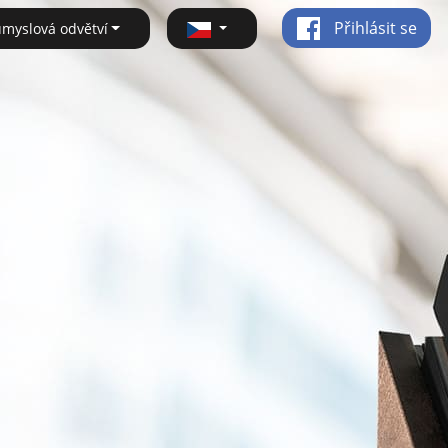
Přihlásit se
ůmyslová odvětví