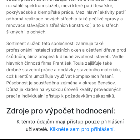
rozsáhlé spektrum služeb, mezi které patří tesařské,
pokrývačské a klempířské práce. Mezi hlavní aktivity patří
odborná realizace nových střech a také pečlivé opravy a
renovace stávajících střešních konstrukcí, a to u střech
šikmých i plochých.
Sortiment služeb této společnosti zahrnuje také
profesionální instalaci střešních oken a ošetření dřeva proti
škůdcům, čímž přispívá k dlouhé životnosti staveb. Vedle
hlavních činností firma František Toula zajišťuje také
drobné stavební práce a dodávky stavebního materiálu,
což klientům umožňuje využívat komplexních řešení.
Působnost je soustředěna zejména v okrese Benešov.
Důraz je kladen na vysokou úroveň kvality provedených
prací a individuální přístup k požadavkům zákazníků.
Zdroje pro výpočet hodnocení:
K těmto údajům mají přístup pouze přihlášení
uživatelé.
Klikněte sem pro přihlášení.