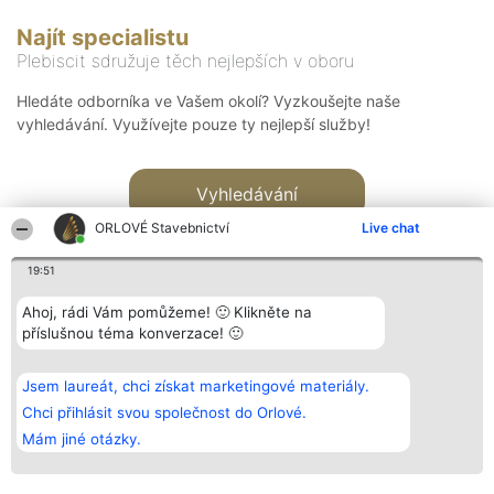
Najít specialistu
Plebiscit sdružuje těch nejlepších v oboru
Hledáte odborníka ve Vašem okolí? Vyzkoušejte naše
vyhledávání. Využívejte pouze ty nejlepší služby!
Vyhledávání
ORLOVÉ Stavebnictví
Live chat
19:51
Ahoj, rádi Vám pomůžeme! 🙂 Klikněte na
příslušnou téma konverzace! 🙂
Organizátor hlasování
Plebiscyt
Kontakt
Bright Side Solutions sp. z o.
Vítězové
Kontakt
Jsem laureát, chci získat marketingové materiály.
o. sp. k.
Seznam všech
ul. Ruska 22
laureátů
Chci přihlásit svou společnost do Orlové.
Wrocław 50-079
Zásady
Mám jiné otázky.
KRS 0000749100 | Regon
Pravidla
381313360 | NIP 8943132676
Zásady
ochrany
osobních údajů