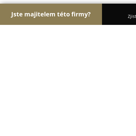
Jste majitelem této firmy?
Zjis
Orlové Stavebnictví
Rekonstrukce Bytů, Podlahy,
Klempířství Střihavka
8.5
(6)
Praha, Notečská 564
Zobrazit telefonní číslo