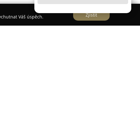
Zjistit
vychutnat Váš úspěch.
í v Praze, se profiluje jako odborník na široké
e stavebnictví. Společnost se soustředí na
parapetů, okapů a svodů, které zásadním
stavebních objektů.
ů, štítů i komínů, což podporuje dlouhou
ickou hodnotu. K hlavním činnostem patří rovněž
lcovaných střech, jejichž výsledek napomáhá
onstrukcí a zvyšuje úroveň jejich izolace.