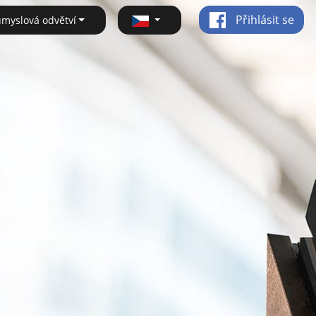
Přihlásit se
ůmyslová odvětví