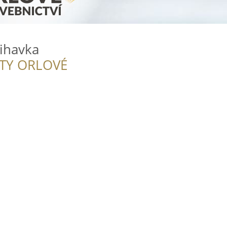
řihavka
ITY ORLOVÉ