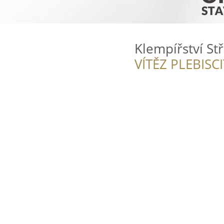
Klempířství St
VÍTĚZ PLEBISC