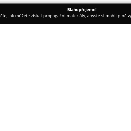
Blahopřejeme!
těte, jak můžete získat propagační materiály, abyste si mohli plně 
 Řemeslné Práce - Hlavní město Praha
Klempířství Střihavka
O společnosti:
Klempířství Střihavka
, působíc
spektrum klempířských služeb v
přesnou instalaci venkovních 
způsobem přispívají k ochraně 
Dále se věnuje lemování balkon
životnost střech a jejich estet
opravy a renovace plochých fa
prodloužení životnosti těchto k