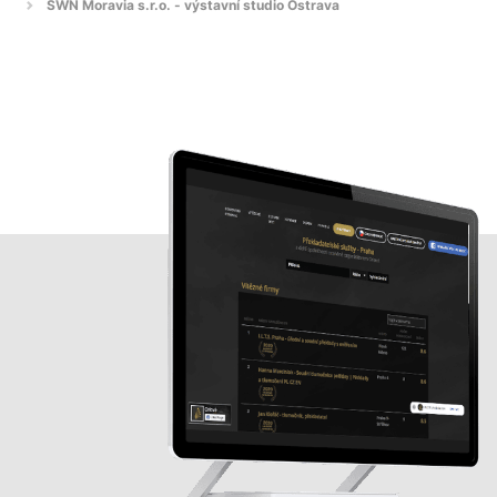
SWN Moravia s.r.o. - výstavní studio Ostrava