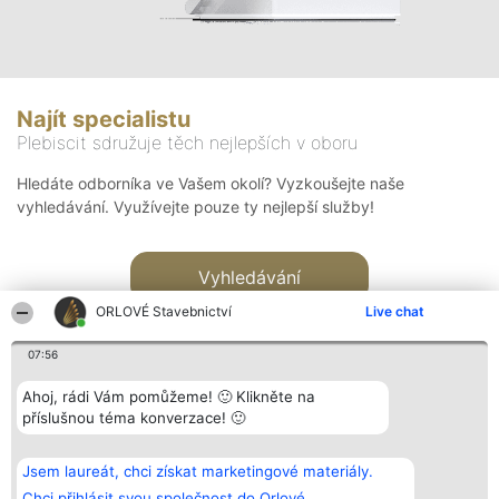
Najít specialistu
Plebiscit sdružuje těch nejlepších v oboru
Hledáte odborníka ve Vašem okolí? Vyzkoušejte naše
vyhledávání. Využívejte pouze ty nejlepší služby!
Vyhledávání
ORLOVÉ Stavebnictví
Live chat
07:56
Ahoj, rádi Vám pomůžeme! 🙂 Klikněte na
příslušnou téma konverzace! 🙂
Organizátor hlasování
Plebiscyt
Kontakt
Bright Side Solutions sp. z o.
Vítězové
Kontakt
Jsem laureát, chci získat marketingové materiály.
o. sp. k.
Seznam všech
ul. Ruska 22
laureátů
Chci přihlásit svou společnost do Orlové.