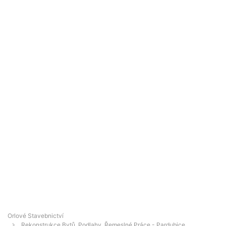
Orlové Stavebnictví
Rekonstrukce Bytů, Podlahy, Řemeslné Práce - Pardubice