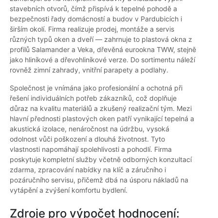
stavebních otvorů, čímž přispívá k tepelné pohodě a
bezpečnosti řady domácností a budov v Pardubicích i
širším okolí. Firma realizuje prodej, montáže a servis
různých typů oken a dveří — zahrnuje to plastová okna z
profilů Salamander a Veka, dřevěná eurookna TWW, stejně
jako hliníkové a dřevohliníkové verze. Do sortimentu náleží
rovněž zimní zahrady, vnitřní parapety a podlahy.
Společnost je vnímána jako profesionální a ochotná při
řešení individuálních potřeb zákazníků, což doplňuje
důraz na kvalitu materiálů a zkušený realizační tým. Mezi
hlavní přednosti plastových oken patří vynikající tepelná a
akustická izolace, nenáročnost na údržbu, vysoká
odolnost vůči poškození a dlouhá životnost. Tyto
vlastnosti napomáhají spolehlivosti a pohodlí. Firma
poskytuje kompletní služby včetně odborných konzultací
zdarma, zpracování nabídky na klíč a záručního i
pozáručního servisu, přičemž dbá na úsporu nákladů na
vytápění a zvýšení komfortu bydlení.
Zdroje pro výpočet hodnocení: