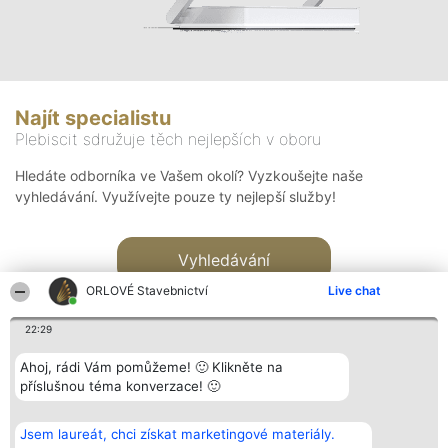
Najít specialistu
Plebiscit sdružuje těch nejlepších v oboru
Hledáte odborníka ve Vašem okolí? Vyzkoušejte naše
vyhledávání. Využívejte pouze ty nejlepší služby!
Vyhledávání
ORLOVÉ Stavebnictví
Live chat
22:29
Ahoj, rádi Vám pomůžeme! 🙂 Klikněte na
příslušnou téma konverzace! 🙂
Organizátor hlasování
Plebiscyt
Kontakt
Bright Side Solutions sp. z o.
Vítězové
Kontakt
Jsem laureát, chci získat marketingové materiály.
o. sp. k.
Seznam všech