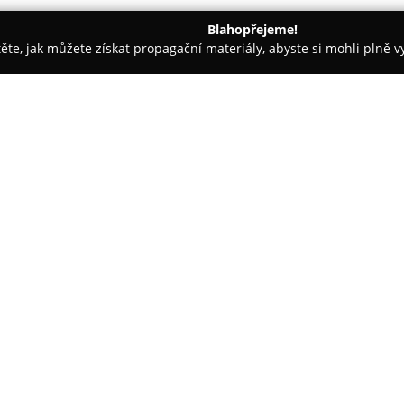
Blahopřejeme!
těte, jak můžete získat propagační materiály, abyste si mohli plně 
 Řemeslné Práce - Karviná
Těšínská stavební
O společnosti:
Těšínská stavební
a strojní a.
Jablunkovská 864/74 představuj
která působí v mnoha oblastech
komplexní realizaci staveb, zah
Zobrazit více >>
projekty na klíč.
K jejím klíčovým oblastem patří
železobetonových a ocelových k
občanské vybavenosti. Portfoli
vodohospodářské stavby a kom