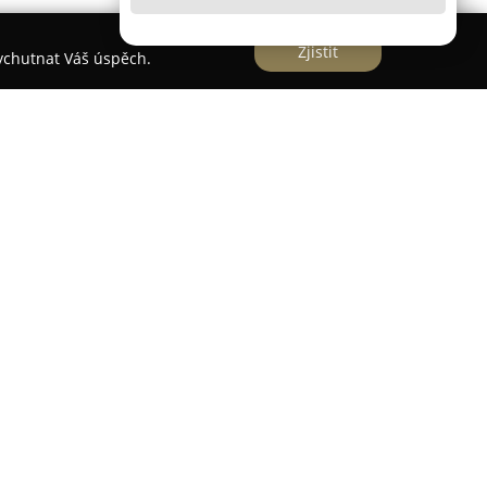
Zjistit
vychutnat Váš úspěch.
s. se sídlem v Českém Těšíně na adrese
e zavedenou firmu zabývající se stavebnictvím,
 pozemního stavitelství. Firma se zaměřuje na
rnující jak rekonstrukce a modernizace, tak
 výstavba průmyslových objektů i hal, realizace
onstrukcí, demoliční i zemní práce a také stavby
o firmy zahrnuje také výstavbu rodinných domů,
unikace s upravenými povrchy.