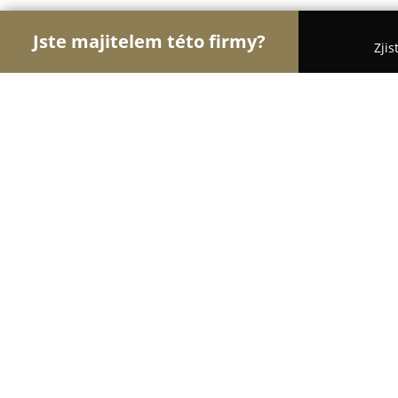
Jste majitelem této firmy?
Zjis
Orlové Stavebnictví
Rekonstrukce Bytů, Podlahy,
Těšínská stavební
8.6
(7)
Český Těšín, Jablunkovská 864/74
Zobrazit telefonní číslo