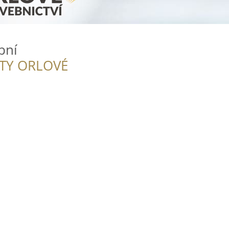
bní
ITY ORLOVÉ