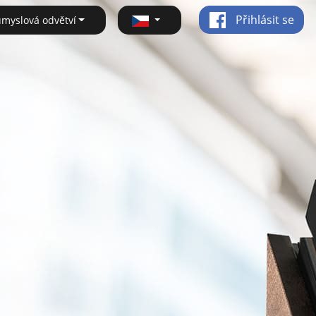
Přihlásit se
ůmyslová odvětví