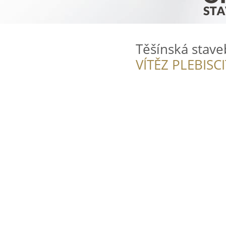
Těšínská stave
VÍTĚZ PLEBISC