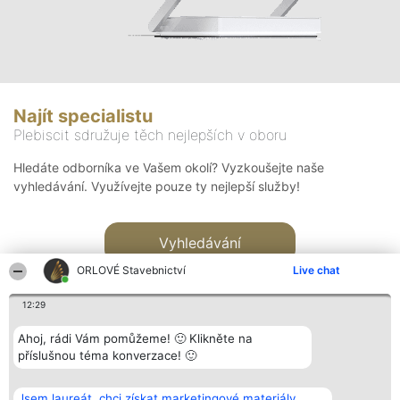
Najít specialistu
Plebiscit sdružuje těch nejlepších v oboru
Hledáte odborníka ve Vašem okolí? Vyzkoušejte naše
vyhledávání. Využívejte pouze ty nejlepší služby!
Vyhledávání
ORLOVÉ Stavebnictví
Live chat
12:29
Ahoj, rádi Vám pomůžeme! 🙂 Klikněte na
příslušnou téma konverzace! 🙂
Organizátor hlasování
Plebiscyt
Kontakt
Bright Side Solutions sp. z o.
Vítězové
Kontakt
Jsem laureát, chci získat marketingové materiály.