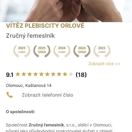
VÍTĚZ PLEBISCITY ORLOVÉ
Zručný řemeslník
Zobrazit více >>
9.1
(18)
Olomouc, Kaštanová 14
Zobrazit telefonní číslo
O společnosti:
Společnost
Zručný řemeslník
, s.r.o., sídlící v Olomouci,
působí jako důvěryhodný poskytovatel služeb v oblasti