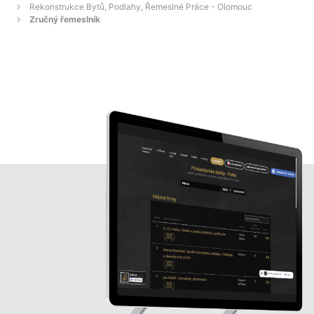
Rekonstrukce Bytů, Podlahy, Řemeslné Práce - Olomouc
Zručný řemeslník