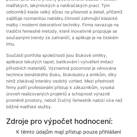
malířských, lakýrnických a natěračských prací. Tým
odborníků klade velký důraz na přesnost a detail, přičemž
zajišťuje rozmanitou nabídku činností zahrnující klasické
malby i moderní dekorativní techniky. Firma navazuje na
tradiční řemeslné metody, které inovativně propojuje se
současnými trendy ze zahraničí, a aplikuje je na českém
trhu.
Součástí portfolia společnosti jsou štukové omítky,
aplikace tekutých tapet, batikování i vytváření imitací
přírodních materiálů. Významná pozornost je věnována
technice benátského štuku, štukolustru a antikům, díky
nimž získávají interiéry osobitý vzhled. Mezi přednosti
firmy patří profesionální přístup k zákazníkům, vysoká
úroveň realizovaných projektů a schopnost výrazně
proměnit prostory, neboť Zručný řemeslník nabízí více než
běžné malířské služby.
Zdroje pro výpočet hodnocení:
K těmto údajům mají přístup pouze přihlášení