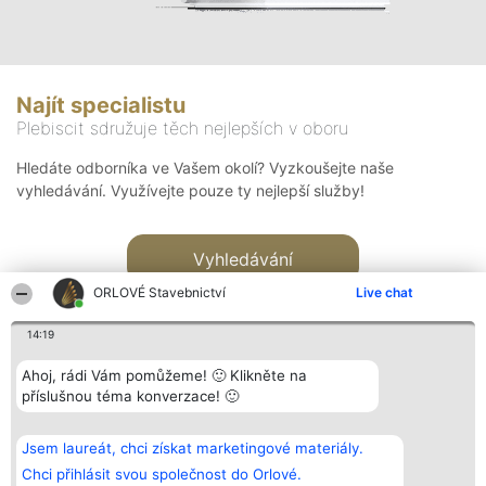
Najít specialistu
Plebiscit sdružuje těch nejlepších v oboru
Hledáte odborníka ve Vašem okolí? Vyzkoušejte naše
vyhledávání. Využívejte pouze ty nejlepší služby!
Vyhledávání
ORLOVÉ Stavebnictví
Live chat
14:19
Ahoj, rádi Vám pomůžeme! 🙂 Klikněte na
příslušnou téma konverzace! 🙂
Organizátor hlasování
Plebiscyt
Kontakt
Bright Side Solutions sp. z o.
Vítězové
Kontakt
Jsem laureát, chci získat marketingové materiály.
o. sp. k.
Seznam všech
ul. Ruska 22
laureátů
Chci přihlásit svou společnost do Orlové.
Wrocław 50-079
Zásady