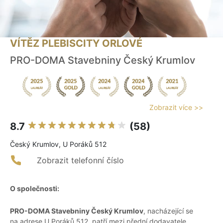
VÍTĚZ PLEBISCITY ORLOVÉ
PRO-DOMA Stavebniny Český Krumlov
Zobrazit více >>
8.7
(58)
Český Krumlov, U Poráků 512
Zobrazit telefonní číslo
O společnosti:
PRO-DOMA Stavebniny Český Krumlov
, nacházející se
na adrese U Poráků 512, patří mezi přední dodavatele