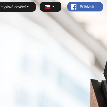
Přihlásit se
ůmyslová odvětví