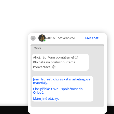
ORLOVÉ Stavebnictví
Live chat
03:32
Ahoj, rádi Vám pomůžeme! 🙂
Klikněte na příslušnou téma
konverzace! 🙂
Jsem laureát, chci získat marketingové
materiály.
Chci přihlásit svou společnost do
Orlové.
Mám jiné otázky.