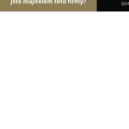
Jste majitelem této firmy?
Zjis
Orlové Stavebnictví
Rekonstrukce Bytů, Podlahy,
ZEMA - KV, s.r.o.
9.1
(24)
Karlovy Vary, Jenišov 10, Jenišov
Zobrazit telefonní číslo