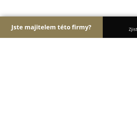
Jste majitelem této firmy?
Zjis
Orlové Stavebnictví
Rekonstrukce Bytů, Podlahy,
LAMARK
8
(225)
Hradec Králové, Pražská třída 850/110