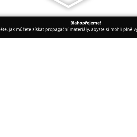
Blahopřejeme!
těte, jak můžete získat propagační materiály, abyste si mohli plně 
 Řemeslné Práce - Hradec Králové
LAMARK
O společnosti:
LAMARK
s.r.o. představuje čes
která se specializuje na výrob
Firma sídlí v Hradci Králové, kd
také showroom.
Zobrazit více >>
Nabídka zahrnuje pestrou škálu
typy plotů zahrnující možnosti 
vjezdové a vchodové brány. Por