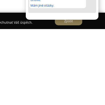
Mám jiné otázky.
Zjistit
vychutnat Váš úspěch.
kou společnost s více než dvacetiletou zkušeností,
u a dodávku řešení pro exteriéry domů a zahrad.
e je její adresa na Pražské třídě a k dispozici mají
 zakázkových výrobků, mezi které patří různé
jako hliníkové provedení či tahokov, dále funkční
tfolio doplňují moderní bioklimatické pergoly a