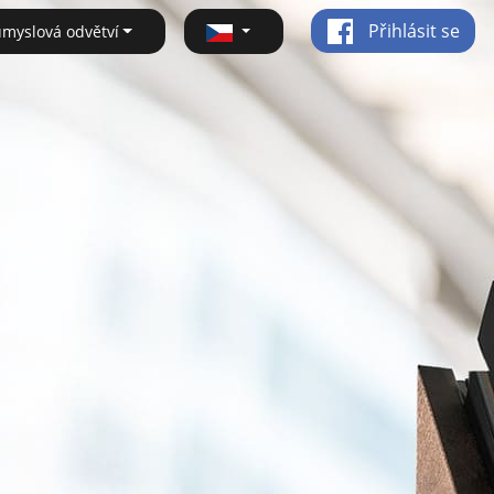
Přihlásit se
ůmyslová odvětví