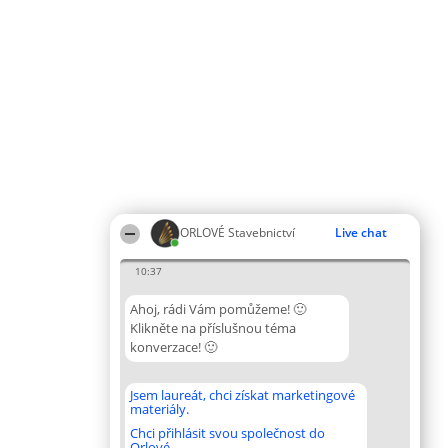
ORLOVÉ Stavebnictví
Live chat
10:37
Ahoj, rádi Vám pomůžeme! 🙂
Klikněte na příslušnou téma
konverzace! 🙂
Jsem laureát, chci získat marketingové
materiály.
Chci přihlásit svou společnost do
Orlové.