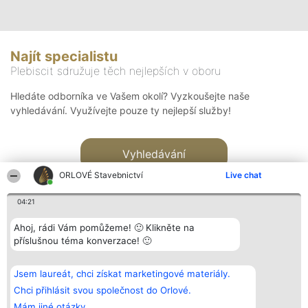
Najít specialistu
Plebiscit sdružuje těch nejlepších v oboru
Hledáte odborníka ve Vašem okolí? Vyzkoušejte naše
vyhledávání. Využívejte pouze ty nejlepší služby!
Vyhledávání
ORLOVÉ Stavebnictví
Live chat
04:21
Ahoj, rádi Vám pomůžeme! 🙂 Klikněte na
příslušnou téma konverzace! 🙂
Organizátor hlasování
Plebiscyt
Kontakt
Bright Side Solutions sp. z o.
Vítězové
Kontakt
Jsem laureát, chci získat marketingové materiály.
o. sp. k.
Seznam všech
ul. Ruska 22
laureátů
Chci přihlásit svou společnost do Orlové.
Wrocław 50-079
Zásady
Mám jiné otázky.
KRS 0000749100 | Regon
Pravidla