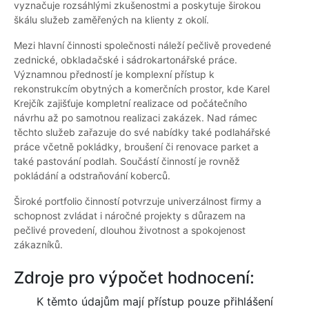
vyznačuje rozsáhlými zkušenostmi a poskytuje širokou
škálu služeb zaměřených na klienty z okolí.
Mezi hlavní činnosti společnosti náleží pečlivě provedené
zednické, obkladačské i sádrokartonářské práce.
Významnou předností je komplexní přístup k
rekonstrukcím obytných a komerčních prostor, kde Karel
Krejčík zajišťuje kompletní realizace od počátečního
návrhu až po samotnou realizaci zakázek. Nad rámec
těchto služeb zařazuje do své nabídky také podlahářské
práce včetně pokládky, broušení či renovace parket a
také pastování podlah. Součástí činností je rovněž
pokládání a odstraňování koberců.
Široké portfolio činností potvrzuje univerzálnost firmy a
schopnost zvládat i náročné projekty s důrazem na
pečlivé provedení, dlouhou životnost a spokojenost
zákazníků.
Zdroje pro výpočet hodnocení:
K těmto údajům mají přístup pouze přihlášení