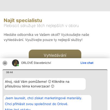
Najít specialistu
Plebiscit sdružuje těch nejlepších v oboru
Hledáte odborníka ve Vašem okolí? Vyzkoušejte naše
vyhledávání. Využívejte pouze ty nejlepší služby!
Vyhledávání
ORLOVÉ Stavebnictví
Live chat
06:44
Ahoj, rádi Vám pomůžeme! 🙂 Klikněte na
příslušnou téma konverzace! 🙂
Organizátor hlasování
Plebiscyt
Kontakt
Bright Side Solutions sp. z o.
Vítězové
Kontakt
Jsem laureát, chci získat marketingové materiály.
o. sp. k.
Seznam všech
ul. Ruska 22
laureátů
Chci přihlásit svou společnost do Orlové.
Wrocław 50-079
Zásady
Mám jiné otázky.
KRS 0000749100 | Regon
Pravidla