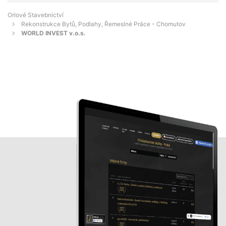
Orlové Stavebnictví
Rekonstrukce Bytů, Podlahy, Řemeslné Práce - Chomutov
WORLD INVEST v.o.s.