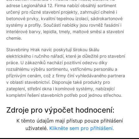
adrese Legionářská 12. Firma nabízí obsáhlý sortiment
určený pro různé stavební projekty, zahrnující cihelné i
betonové prvky, kvalitní tepelnou izolaci, sádrokartonové
systémy a profily. Součástí nabídky jsou rovněž fasádní i
interiérové barvy, lepidla, tmely, maltové směsi a stavební
chemie.
Stavebniny Hrak navíc poskytují širokou škálu
elektrického i ručního nářadí, které je důležité pro stavební
práce. U zákazníků nachází pozitivní odezvu díky
rozsáhlému výběru sortimentu, vstřícnému personálu a
příznivým cenám, což z firmy činí vyhledávaného partnera
v oblasti stavebnictví. Disponuje také produkty pro
zateplení, střešní okna i komínové systémy, nabízející
kompletní řešení stavebních potřeb pod jednou střechou.
Zdroje pro výpočet hodnocení:
K těmto údajům mají přístup pouze přihlášení
uživatelé.
Klikněte sem pro přihlášení.