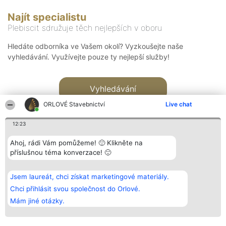
Najít specialistu
Plebiscit sdružuje těch nejlepších v oboru
Hledáte odborníka ve Vašem okolí? Vyzkoušejte naše
vyhledávání. Využívejte pouze ty nejlepší služby!
Vyhledávání
ORLOVÉ Stavebnictví
Live chat
12:23
Ahoj, rádi Vám pomůžeme! 🙂 Klikněte na
příslušnou téma konverzace! 🙂
Organizátor hlasování
Plebiscyt
Kontakt
Bright Side Solutions sp. z o.
Vítězové
Kontakt
Jsem laureát, chci získat marketingové materiály.
o. sp. k.
Seznam všech
ul. Ruska 22
laureátů
Chci přihlásit svou společnost do Orlové.
Wrocław 50-079
Zásady
Mám jiné otázky.
KRS 0000749100 | Regon
Pravidla
381313360 | NIP 8943132676
Zásady
ochrany
osobních údajů