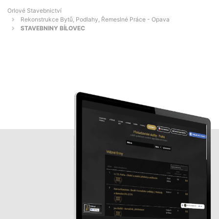
Orlové Stavebnictví
Rekonstrukce Bytů, Podlahy, Řemeslné Práce - Opava
STAVEBNINY BÍLOVEC