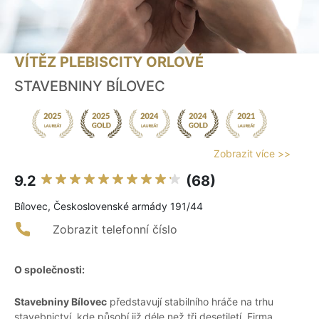
VÍTĚZ PLEBISCITY ORLOVÉ
STAVEBNINY BÍLOVEC
Zobrazit více >>
9.2
(68)
Bílovec, Československé armády 191/44
Zobrazit telefonní číslo
O společnosti:
Stavebniny Bílovec
představují stabilního hráče na trhu
stavebnictví, kde působí již déle než tři desetiletí. Firma