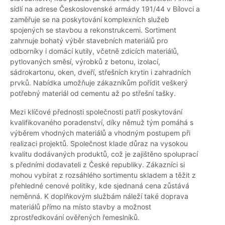
sídlí na adrese Československé armády 191/44 v Bílovci a
zaměřuje se na poskytování komplexních služeb
spojených se stavbou a rekonstrukcemi. Sortiment
zahrnuje bohatý výběr stavebních materiálů pro
odborníky i domácí kutily, včetně zdicích materiálů,
pytlovaných směsí, výrobků z betonu, izolací,
sádrokartonu, oken, dveří, střešních krytin i zahradních
prvků. Nabídka umožňuje zákazníkům pořídit veškerý
potřebný materiál od cementu až po střešní tašky.
Mezi klíčové přednosti společnosti patří poskytování
kvalifikovaného poradenství, díky němuž tým pomáhá s
výběrem vhodných materiálů a vhodným postupem při
realizaci projektů. Společnost klade důraz na vysokou
kvalitu dodávaných produktů, což je zajištěno spoluprací
s předními dodavateli z České republiky. Zákazníci si
mohou vybírat z rozsáhlého sortimentu skladem a těžit z
přehledné cenové politiky, kde sjednaná cena zůstává
neměnná. K doplňkovým službám náleží také doprava
materiálů přímo na místo stavby a možnost
zprostředkování ověřených řemeslníků.