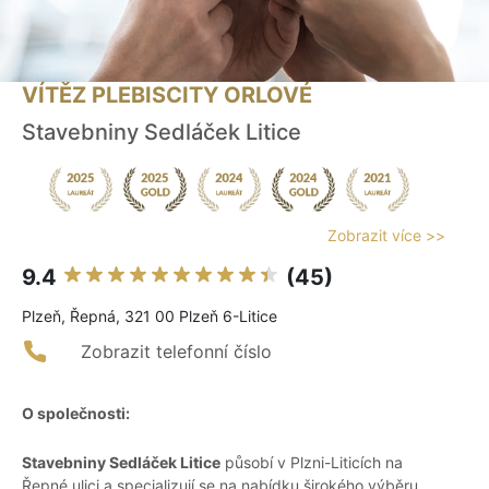
VÍTĚZ PLEBISCITY ORLOVÉ
Stavebniny Sedláček Litice
Zobrazit více >>
9.4
(45)
Plzeň, Řepná, 321 00 Plzeň 6-Litice
Zobrazit telefonní číslo
O společnosti:
Stavebniny Sedláček Litice
působí v Plzni-Liticích na
Řepné ulici a specializují se na nabídku širokého výběru