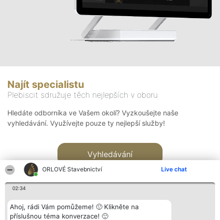
Najít specialistu
Plebiscit sdružuje těch nejlepších v oboru
Hledáte odborníka ve Vašem okolí? Vyzkoušejte naše
vyhledávání. Využívejte pouze ty nejlepší služby!
Vyhledávání
ORLOVÉ Stavebnictví
Live chat
02:34
Ahoj, rádi Vám pomůžeme! 🙂 Klikněte na
příslušnou téma konverzace! 🙂