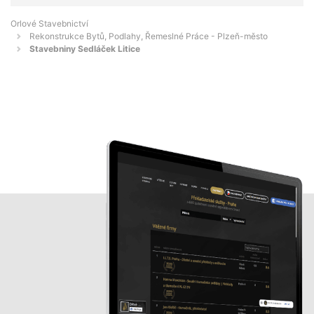
Orlové Stavebnictví
Rekonstrukce Bytů, Podlahy, Řemeslné Práce - Plzeň-město
Stavebniny Sedláček Litice