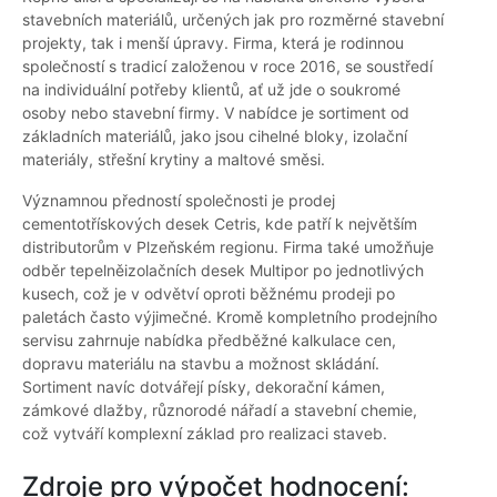
stavebních materiálů, určených jak pro rozměrné stavební
projekty, tak i menší úpravy. Firma, která je rodinnou
společností s tradicí založenou v roce 2016, se soustředí
na individuální potřeby klientů, ať už jde o soukromé
osoby nebo stavební firmy. V nabídce je sortiment od
základních materiálů, jako jsou cihelné bloky, izolační
materiály, střešní krytiny a maltové směsi.
Významnou předností společnosti je prodej
cementotřískových desek Cetris, kde patří k největším
distributorům v Plzeňském regionu. Firma také umožňuje
odběr tepelněizolačních desek Multipor po jednotlivých
kusech, což je v odvětví oproti běžnému prodeji po
paletách často výjimečné. Kromě kompletního prodejního
servisu zahrnuje nabídka předběžné kalkulace cen,
dopravu materiálu na stavbu a možnost skládání.
Sortiment navíc dotvářejí písky, dekorační kámen,
zámkové dlažby, různorodé nářadí a stavební chemie,
což vytváří komplexní základ pro realizaci staveb.
Zdroje pro výpočet hodnocení: