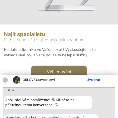
Najít specialistu
Plebiscit sdružuje těch nejlepších v oboru
Hledáte odborníka ve Vašem okolí? Vyzkoušejte naše
vyhledávání. Využívejte pouze ty nejlepší služby!
Vyhledávání
ORLOVÉ Stavebnictví
Live chat
23:24
Ahoj, rádi Vám pomůžeme! 🙂 Klikněte na
příslušnou téma konverzace! 🙂
Organizátor hlasování
Plebiscyt
Kontakt
Bright Side Solutions sp. z o.
Vítězové
Kontakt
Jsem laureát, chci získat marketingové materiály.