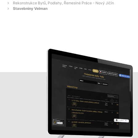
Rekonstrukce Bytů, Podlahy, Řemeslné Práce - Nový Jičín
Stavebniny Velman