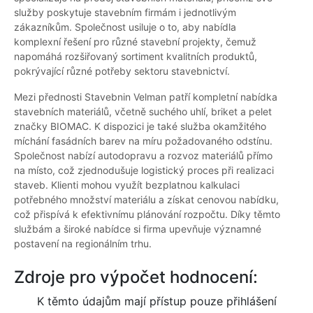
služby poskytuje stavebním firmám i jednotlivým
zákazníkům. Společnost usiluje o to, aby nabídla
komplexní řešení pro různé stavební projekty, čemuž
napomáhá rozšiřovaný sortiment kvalitních produktů,
pokrývající různé potřeby sektoru stavebnictví.
Mezi přednosti Stavebnin Velman patří kompletní nabídka
stavebních materiálů, včetně suchého uhlí, briket a pelet
značky BIOMAC. K dispozici je také služba okamžitého
míchání fasádních barev na míru požadovaného odstínu.
Společnost nabízí autodopravu a rozvoz materiálů přímo
na místo, což zjednodušuje logistický proces při realizaci
staveb. Klienti mohou využít bezplatnou kalkulaci
potřebného množství materiálu a získat cenovou nabídku,
což přispívá k efektivnímu plánování rozpočtu. Díky těmto
službám a široké nabídce si firma upevňuje významné
postavení na regionálním trhu.
Zdroje pro výpočet hodnocení:
K těmto údajům mají přístup pouze přihlášení