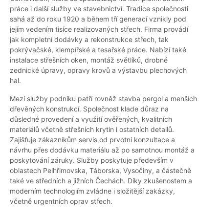
práce i další služby ve stavebnictví. Tradice společnosti
sahá až do roku 1920 a během tří generací vznikly pod
jejím vedením tisíce realizovaných střech. Firma provádí
jak kompletní dodávky a rekonstrukce střech, tak
pokrývačské, klempířské a tesařské práce. Nabízí také
instalace střešních oken, montáž světlíků, drobné
zednické úpravy, opravy krovů a výstavbu plechových
hal.
Mezi služby podniku patří rovněž stavba pergol a menších
dřevěných konstrukcí. Společnost klade důraz na
důsledné provedení a využití ověřených, kvalitních
materiálů včetně střešních krytin i ostatních detailů.
Zajišťuje zákazníkům servis od prvotní konzultace a
návrhu přes dodávku materiálu až po samotnou montáž a
poskytování záruky. Služby poskytuje především v
oblastech Pelhřimovska, Táborska, Vysočiny, a částečně
také ve středních a jižních Čechách. Díky zkušenostem a
moderním technologiím zvládne i složitější zakázky,
včetně urgentních oprav střech.