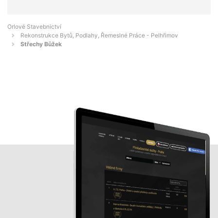
Orlové Stavebnictví
Rekonstrukce Bytů, Podlahy, Řemeslné Práce - Pelhřimov
Střechy Bůžek