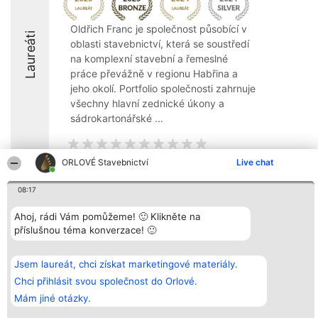
Oldřich Franc je společnost působící v
Laureáti
oblasti stavebnictví, která se soustředí
na komplexní stavební a řemeslné
práce převážně v regionu Habřina a
jeho okolí. Portfolio společnosti zahrnuje
všechny hlavní zednické úkony a
sádrokartonářské ...
ORLOVÉ Stavebnictví
Live chat
08:17
Organizátor hlasování
Plebiscyt
Kontakt
Bright Side Solutions sp. z o.
Vítězové
Kontakt
Ahoj, rádi Vám pomůžeme! 🙂 Klikněte na
o. sp. k.
Seznam všech
ul. Ruska 22
laureátů
příslušnou téma konverzace! 🙂
Wrocław 50-079
Zásady
KRS 0000749100 | Regon
Pravidla
381313360 | NIP 8943132676
Zásady
Jsem laureát, chci získat marketingové materiály.
ochrany
Chci přihlásit svou společnost do Orlové.
osobních údajů
Mám jiné otázky.