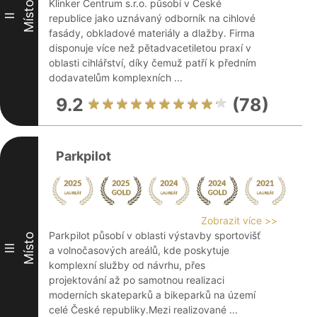
Klinker Centrum s.r.o. působí v České
Místo
II
republice jako uznávaný odborník na cihlové
fasády, obkladové materiály a dlažby. Firma
disponuje více než pětadvacetiletou praxí v
oblasti cihlářství, díky čemuž patří k předním
dodavatelům komplexních ...
9.2
(78)
Parkpilot
Zobrazit více >>
Parkpilot působí v oblasti výstavby sportovišť
Místo
III
a volnočasových areálů, kde poskytuje
komplexní služby od návrhu, přes
projektování až po samotnou realizaci
moderních skateparků a bikeparků na území
celé České republiky.Mezi realizované ...