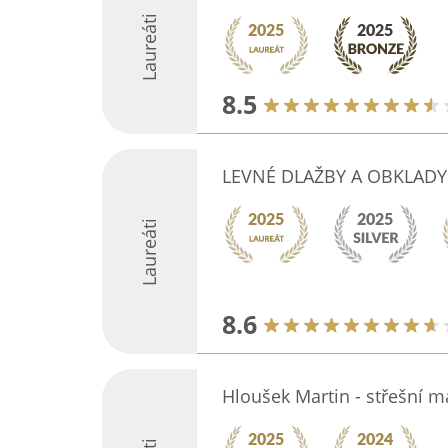
Laureáti
8.5
LEVNÉ DLAŽBY A OBKLADY
Laureáti
8.6
Hloušek Martin - střešní m