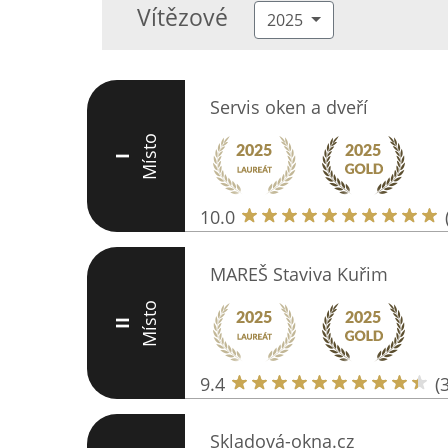
Vítězové
2025
Servis oken a dveří
Místo
I
10.0
MAREŠ Staviva Kuřim
Místo
II
9.4
(
Skladová-okna.cz