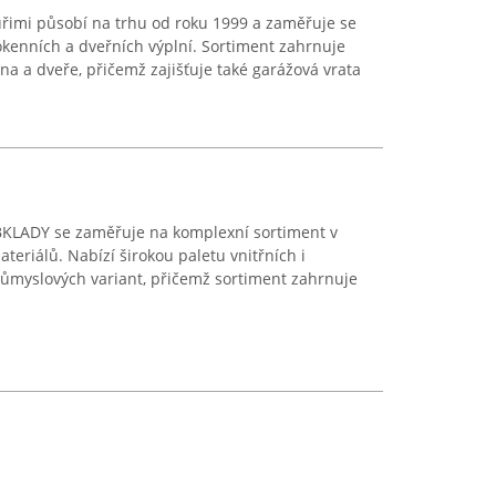
Kuřimi působí na trhu od roku 1999 a zaměřuje se
okenních a dveřních výplní. Sortiment zahrnuje
kna a dveře, přičemž zajišťuje také garážová vrata
KLADY se zaměřuje na komplexní sortiment v
teriálů. Nabízí širokou paletu vnitřních i
růmyslových variant, přičemž sortiment zahrnuje