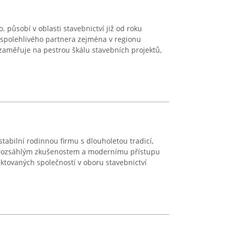
. působí v oblasti stavebnictví již od roku
 spolehlivého partnera zejména v regionu
 zaměřuje na pestrou škálu stavebních projektů,
tabilní rodinnou firmu s dlouholetou tradicí,
ky rozsáhlým zkušenostem a modernímu přístupu
ktovaných společností v oboru stavebnictví