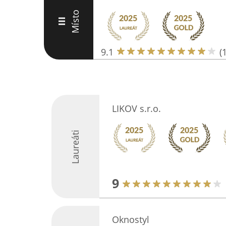
Místo
III
9.1
(
LIKOV s.r.o.
Laureáti
9
Oknostyl