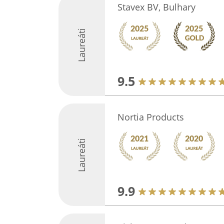
Stavex BV, Bulhary
Laureáti
9.5
Nortia Products
Laureáti
9.9