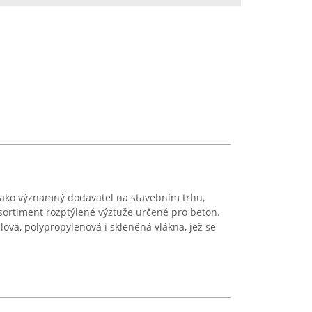
jako významný dodavatel na stavebním trhu,
sortiment rozptýlené výztuže určené pro beton.
ová, polypropylenová i skleněná vlákna, jež se