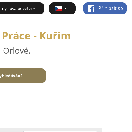
Přihlásit se
ůmyslová odvětví
Práce - Kuřim
 Orlové.
yhledávání