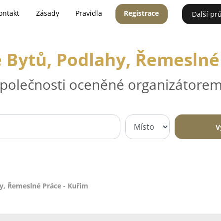
ontakt
Zásady
Pravidla
Registrace
Další pr
 Bytů, Podlahy, Řemeslné 
 společnosti oceněné organizátorem
V
y, Řemeslné Práce - Kuřim