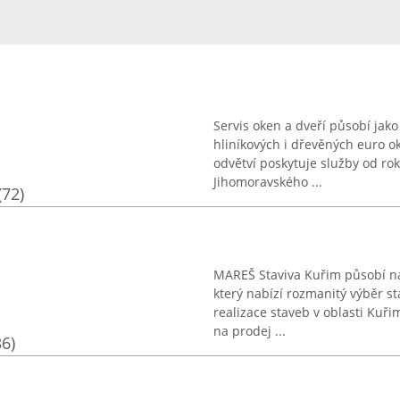
Servis oken a dveří působí jako
hliníkových i dřevěných euro o
odvětví poskytuje služby od ro
Jihomoravského ...
(72)
MAREŠ Staviva Kuřim působí na
který nabízí rozmanitý výběr 
realizace staveb v oblasti Kuřim
na prodej ...
36)