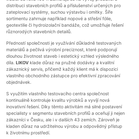
distribuci stavebních profilů a příslušenství určených pro
zateplovací systémy, suchou výstavbu i omítky. Šíře
sortimentu zahrnuje například nopové a střešní fólie,
geotextilie či hydroizolační bandáže, což umožňuje řešení
různorodých stavebních detailů.
Předností společnosti je využívání důkladně testovaných
materiálů a pečlivá výrobní preciznost, které podporují
dlouhou životnost staveb i estetický vzhled výsledného
díla.
LIKOV
klade důraz na pružné dodávky a kvalitní
zákaznický servis, přičemž každý klient má k dispozici
vlastního obchodního zástupce pro efektivní zpracování
objednávek.
S využitím vlastního testovacího centra společnost
kontinuálně kontroluje kvalitu výrobků a vyvíjí nová
inovativní řešení. Díky těmto aktivitám má silné postavení
specialisty v segmentu stavebních profilů a oceňují ji nejen
zákazníci v Česku, ale i v dalších 43 zemích. Zároveň je
kladen důraz na udržitelnou výrobu a odpovědný přístup
k životnímu prostředí.