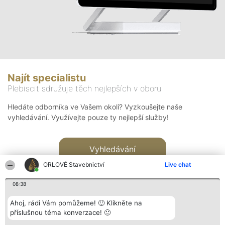
Najít specialistu
Plebiscit sdružuje těch nejlepších v oboru
Hledáte odborníka ve Vašem okolí? Vyzkoušejte naše
vyhledávání. Využívejte pouze ty nejlepší služby!
Vyhledávání
ORLOVÉ Stavebnictví
Live chat
08:38
Ahoj, rádi Vám pomůžeme! 🙂 Klikněte na
příslušnou téma konverzace! 🙂
Organizátor hlasování
Plebiscyt
Kontakt