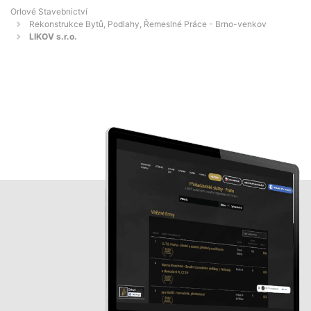
Orlové Stavebnictví
Rekonstrukce Bytů, Podlahy, Řemeslné Práce - Brno-venkov
LIKOV s.r.o.