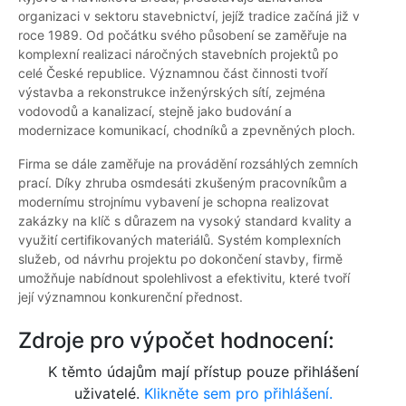
organizaci v sektoru stavebnictví, jejíž tradice začíná již v
roce 1989. Od počátku svého působení se zaměřuje na
komplexní realizaci náročných stavebních projektů po
celé České republice. Významnou část činnosti tvoří
výstavba a rekonstrukce inženýrských sítí, zejména
vodovodů a kanalizací, stejně jako budování a
modernizace komunikací, chodníků a zpevněných ploch.
Firma se dále zaměřuje na provádění rozsáhlých zemních
prací. Díky zhruba osmdesáti zkušeným pracovníkům a
modernímu strojnímu vybavení je schopna realizovat
zakázky na klíč s důrazem na vysoký standard kvality a
využití certifikovaných materiálů. Systém komplexních
služeb, od návrhu projektu po dokončení stavby, firmě
umožňuje nabídnout spolehlivost a efektivitu, které tvoří
její významnou konkurenční přednost.
Zdroje pro výpočet hodnocení:
K těmto údajům mají přístup pouze přihlášení
uživatelé.
Klikněte sem pro přihlášení.