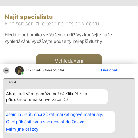
Najít specialistu
Plebiscit sdružuje těch nejlepších v oboru
Hledáte odborníka ve Vašem okolí? Vyzkoušejte naše
vyhledávání. Využívejte pouze ty nejlepší služby!
Vyhledávání
ORLOVÉ Stavebnictví
Live chat
09:04
Ahoj, rádi Vám pomůžeme! 🙂 Klikněte na
příslušnou téma konverzace! 🙂
Organizátor hlasování
Plebiscyt
Kontakt
Bright Side Solutions sp. z o.
Vítězové
Kontakt
Jsem laureát, chci získat marketingové materiály.
o. sp. k.
Seznam všech
ul. Ruska 22
laureátů
Chci přihlásit svou společnost do Orlové.
Wrocław 50-079
Zásady
Mám jiné otázky.
KRS 0000749100 | Regon
Pravidla
381313360 | NIP 8943132676
Zásady