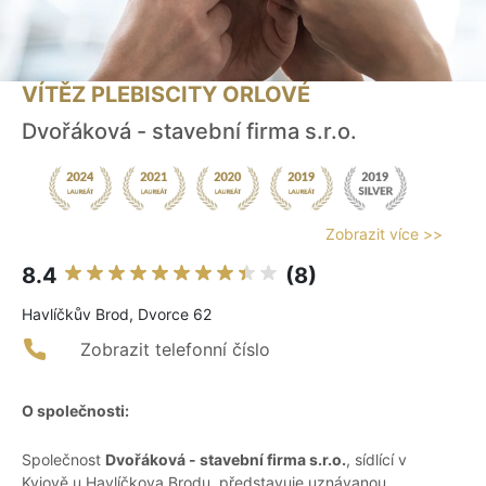
VÍTĚZ PLEBISCITY ORLOVÉ
Dvořáková - stavební firma s.r.o.
Zobrazit více >>
8.4
(8)
Havlíčkův Brod, Dvorce 62
Zobrazit telefonní číslo
O společnosti:
Společnost
Dvořáková - stavební firma s.r.o.
, sídlící v
Kyjově u Havlíčkova Brodu, představuje uznávanou